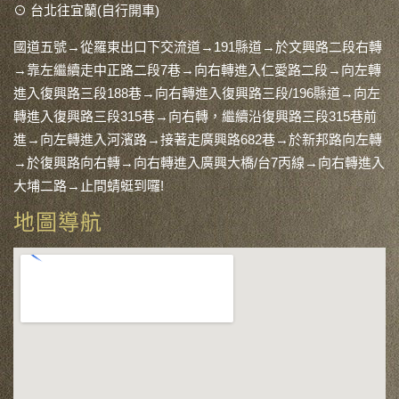
⊙ 台北往宜蘭(自行開車)
國道五號→從羅東出口下交流道→191縣道→於文興路二段右轉
→靠左繼續走中正路二段7巷→向右轉進入仁愛路二段→向左轉
進入復興路三段188巷→向右轉進入復興路三段/196縣道→向左
轉進入復興路三段315巷→向右轉，繼續沿復興路三段315巷前
進→向左轉進入河濱路→接著走廣興路682巷→於新邦路向左轉
→於復興路向右轉→向右轉進入廣興大橋/台7丙線→向右轉進入
大埔二路→止間蜻蜓到囉!
地圖導航