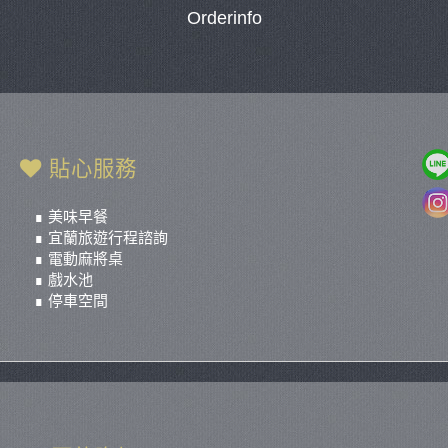
Orderinfo
貼心服務
∎ 美味早餐
∎ 宜蘭旅遊行程諮詢
∎ 電動麻將桌
∎ 戲水池
∎ 停車空間