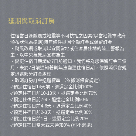
延期與取消訂房
住宿當日逢颱風或地震等不可抗拒之因素(以當地縣市政府
頒布狀況為準則)時無條件退回全額訂金或保留訂金
‧颱風改期或取消以宜蘭當地或住客居住地的陸上警報為
主，以中央氣象局宣布為主
‧變更住宿日期請於7日前通知，我們將為您保留訂金三個
月，未於7日前通知著則無法變更住宿日期，依照消保會規
定退還部分訂金處理
‧取消訂房訂金退還標準:（依據消保會規定）
✓預定住宿日14天前，退還定金比例100%
✓預定住宿日前10-13天，退還定金比例70%
✓預定住宿日前7-9，退還定金比例50%
✓預定住宿日前4-6天，退還定金比例40%
✓預定住宿日前2-3天，退還定金比例30%
✓預定住宿日前1日，退還定金比例20%
✓預定住宿日當天或未通知0% (可不退還)