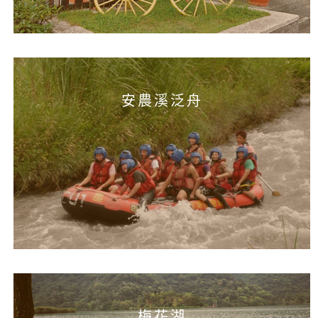
安農溪泛舟
梅花湖