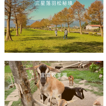
三星落羽松秘境
宜農牧羊場