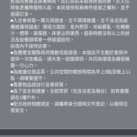
民宿同意後並簽署條款。如訂房前未取得民宿同意，於入住
時執意攜帶寵物入館，本民宿保有無條件退宿之權利，並不
退還訂金。
■入住會收取一萬元保證金，五千環境維護，五千泳池及設
備維護保證金）環境方面如：室內禁菸、地板髒亂、吐檳榔
汁、煙蒂、砸蛋糕、床單沾到東西，退房時都沒有以上的狀
況及設備損壞會一併退還給你。
民宿內不接待訪客。
■為響應宜蘭縣政府推動低碳旅宿，本旅店不主動於客房中
提供一次性備品，請大家一起做環保，共同為環境永續發展
盡一分心力。
■為維護住宿品質，公共空間的開放時間為早上8點至晚上11
點，請確實遵守。
■貴重物品請自行妥善保管。
■為了安全與健康，全館禁菸（包含浴室及陽台） 如有需要
請在1樓戶外。
■配合政府相關規定，請攜帶身分證明文件登記，以確保住
宿安全。