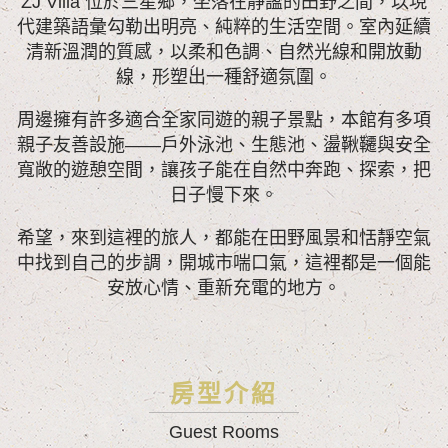
ZJ Villa 位於三星鄉，坐落在靜謐的田野之間，以現
代建築語彙勾勒出明亮、純粹的生活空間。室內延續
清新溫潤的質感，以柔和色調、自然光線和開放動
線，形塑出一種舒適氛圍。
周邊擁有許多適合全家同遊的親子景點，本館有多項
親子友善設施——戶外泳池、生態池、盪鞦韆與安全
寬敞的遊憩空間，讓孩子能在自然中奔跑、探索，把
日子慢下來。
希望，來到這裡的旅人，都能在田野風景和恬靜空氣
中找到自己的步調，開城市喘口氣，這裡都是一個能
安放心情、重新充電的地方。
房型介紹
Guest Rooms