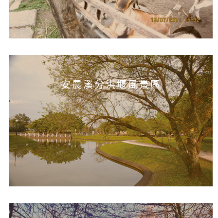
安農溪分洪堰風景區